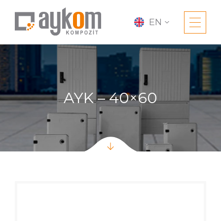
EN
AYK – 40×60