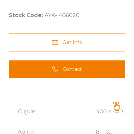
Stock Code:
AYK- 406020
Get Info
Contact
Ölçüler
400 x 600 x 
Ağırlık
8,1 KG