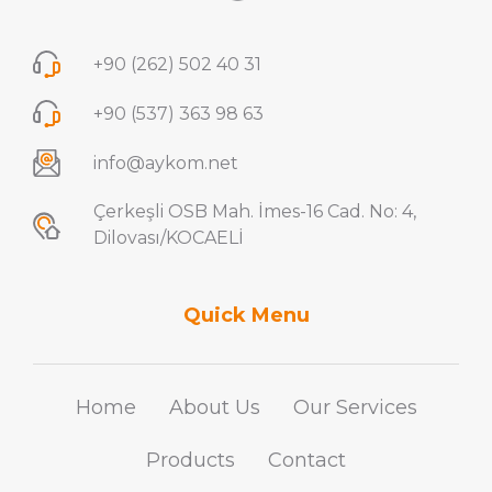
+90 (262) 502 40 31
+90 (537) 363 98 63
info@aykom.net
Çerkeşli OSB Mah. İmes-16 Cad. No: 4,
Dilovası/KOCAELİ
Quick Menu
Home
About Us
Our Services
Products
Contact