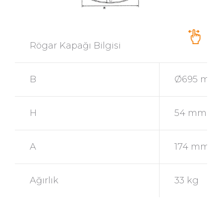
Rögar Kapağı Bilgisi
B
Ø695 mm
H
54 mm
A
174 mm
Ağırlık
33 kg